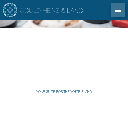
CONTACTO DIRECTO: TEL. +34 971 339 305
EN
DE
ES
FR
INMOBILIARIA IBIZA
COPROPRIEDAD
CATA DE VINOS
PARA PROPIETARIOS
YOUR GUIDE FOR THE WHITE ISLAND
PERFIL
MERCADO