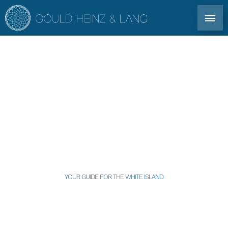
CONTACTO DIRECTO: TEL. +34 971 339 305
EN
DE
ES
FR
INMOBILIARIA IBIZA
HOTELES
COPROPRIEDAD
BOUTIQUE
PARA PROPIETARIOS
YOUR GUIDE FOR THE WHITE ISLAND
PERFIL
MERCADO