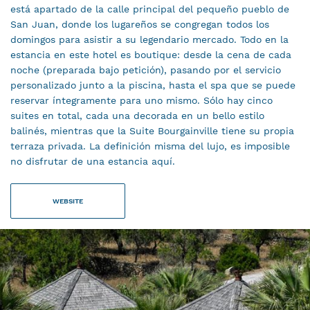
está apartado de la calle principal del pequeño pueblo de
San Juan, donde los lugareños se congregan todos los
domingos para asistir a su legendario mercado. Todo en la
estancia en este hotel es boutique: desde la cena de cada
noche (preparada bajo petición), pasando por el servicio
personalizado junto a la piscina, hasta el spa que se puede
reservar íntegramente para uno mismo. Sólo hay cinco
suites en total, cada una decorada en un bello estilo
balinés, mientras que la Suite Bourgainville tiene su propia
terraza privada. La definición misma del lujo, es imposible
no disfrutar de una estancia aquí.
WEBSITE