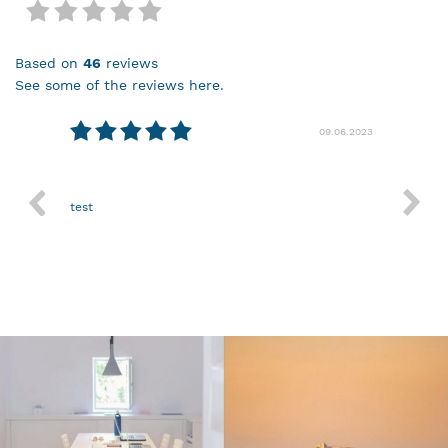
based on
46
reviews
see some of the reviews here.
09.06.2023
29.03.2023
I
f
Nothing more.
p
h
a