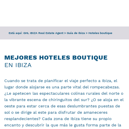
CONSULTA
SERVICIOS
Está aquí:
GHL IBIZA Real Estate Agent
>
Guía de Ibiza
>
Hoteles boutique
EQUIPO
GUÍA DE IBIZA
MEJORES HOTELES BOUTIQUE
EN IBIZA
Cuando se trata de planificar el viaje perfecto a Ibiza, el
lugar donde alojarse es una parte vital del rompecabezas.
¿Le apetecen las espectaculares colinas rurales del norte o
la vibrante escena de chiringuitos del sur? ¿O se aloja en el
oeste para estar cerca de esas deslumbrantes puestas de
sol o se dirige al este para disfrutar de amaneceres
resplandecientes? Cada zona de Ibiza tiene su propio
encanto y descubrir la que más le gusta forma parte de la