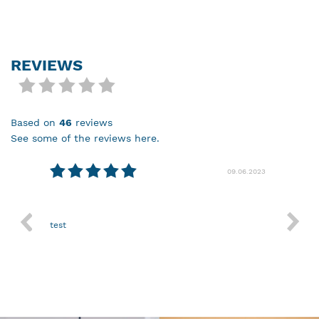
REVIEWS
based on
46
reviews
see some of the reviews here.
08.2024
09.06.2023
test
Nothin