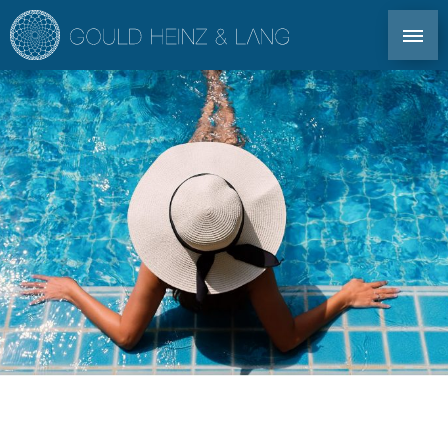
CONTACTO DIRECTO: TEL. +34 971 339 305
EN
DE
ES
FR
INMOBILIARIA IBIZA
COPROPRIEDAD
PARA PROPIETARIOS
PERFIL
MERCADO