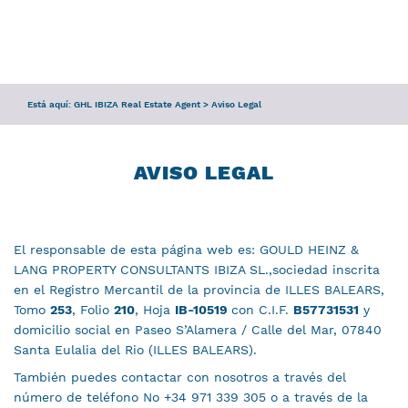
CONSULTA
SERVICIOS
Está aquí:
GHL IBIZA Real Estate Agent
>
Aviso Legal
EQUIPO
GUÍA DE IBIZA
AVISO LEGAL
El responsable de esta página web es: GOULD HEINZ &
LANG PROPERTY CONSULTANTS IBIZA SL.,sociedad inscrita
en el Registro Mercantil de la provincia de ILLES BALEARS,
Tomo
253
, Folio
210
, Hoja
IB-10519
con C.I.F.
B57731531
y
domicilio social en Paseo S’Alamera / Calle del Mar, 07840
Santa Eulalia del Rio (ILLES BALEARS).
También puedes contactar con nosotros a través del
número de teléfono No +34 971 339 305 o a través de la