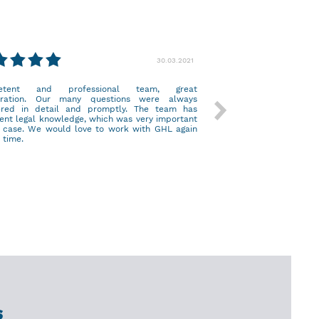
30.03.2021
etent and professional team, great
eration. Our many questions were always
red in detail and promptly. The team has
Amazing service!
lent legal knowledge, which was very important
r case. We would love to work with GHL again
 time.
S