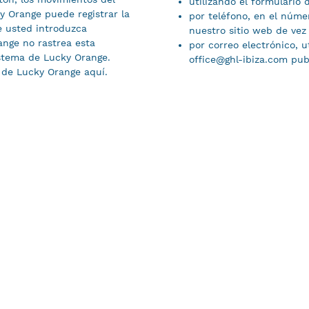
utilizando el formulario
y Orange puede registrar la
por teléfono, en el núme
e usted introduzca
nuestro sitio web de vez
ange no rastrea esta
por correo electrónico, u
sistema de Lucky Orange.
office@ghl-ibiza.com
publ
 de Lucky Orange aquí.