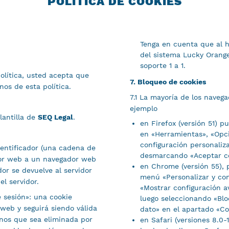
POLÍTICA DE COOKIES
Tenga en cuenta que al ha
del sistema Lucky Orange
soporte 1 a 1.
política, usted acepta que
7. Bloqueo de cookies
nos de esta política.
7.1 La mayoría de los naveg
ejemplo
lantilla de
SEQ Legal
.
en Firefox (versión 51) p
en «Herramientas», «Opci
configuración personaliza
dentificador (una cadena de
desmarcando «Aceptar coo
dor web a un navegador web
en Chrome (versión 55), 
dor se devuelve al servidor
menú «Personalizar y con
el servidor.
«Mostrar configuración a
e sesión»: una cookie
luego seleccionando «Blo
web y seguirá siendo válida
dato» en el apartado «Co
nos que sea eliminada por
en Safari (versiones 8.0-