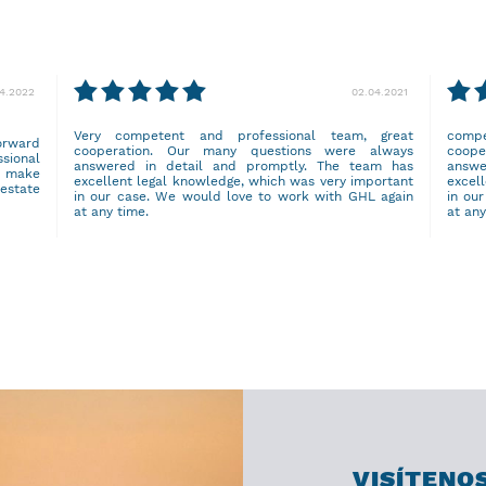
04.2022
02.04.2021
Very competent and professional team, great
comp
orward
cooperation. Our many questions were always
coop
ssional
answered in detail and promptly. The team has
answe
o make
excellent legal knowledge, which was very important
excel
 estate
in our case. We would love to work with GHL again
in ou
at any time.
at any
VISÍTENO