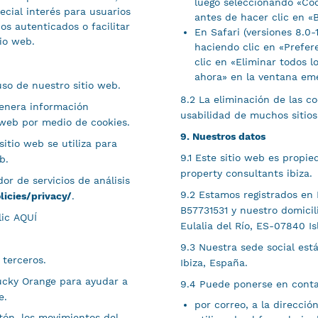
luego seleccionando «Coo
cial interés para usuarios
antes de hacer clic en «
ios autenticados o facilitar
En Safari (versiones 8.0-
io web.
haciendo clic en «Prefer
clic en «Eliminar todos l
ahora» en la ventana em
 uso de nuestro sitio web.
8.2 La eliminación de las c
genera información
usabilidad de muchos sitio
o web por medio de cookies.
9. Nuestros datos
itio web se utiliza para
9.1 Este sitio web es prop
b.
property consultants ibiza.
or de servicios de análisis
9.2 Estamos registrados en 
icies/privacy/
.
B57731531 y nuestro domicil
lic AQUÍ
Eulalia del Río, ES-07840 Is
9.3 Nuestra sede social est
 terceros.
Ibiza, España.
 Lucky Orange para ayudar a
9.4 Puede ponerse en conta
e.
por correo, a la direcció
atón, los movimientos del