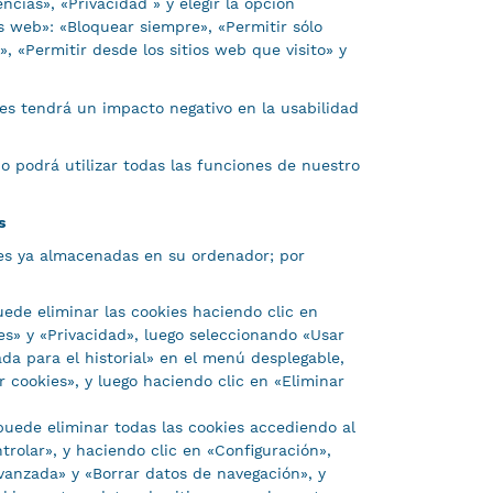
ncias», «Privacidad » y elegir la opción
s web»: «Bloquear siempre», «Permitir sólo
», «Permitir desde los sitios web que visito» y
ies tendrá un impacto negativo en la usabilidad
no podrá utilizar todas las funciones de nuestro
s
ies ya almacenadas en su ordenador; por
puede eliminar las cookies haciendo clic en
s» y «Privacidad», luego seleccionando «Usar
da para el historial» en el menú desplegable,
 cookies», y luego haciendo clic en «Eliminar
puede eliminar todas las cookies accediendo al
trolar», y haciendo clic en «Configuración»,
vanzada» y «Borrar datos de navegación», y