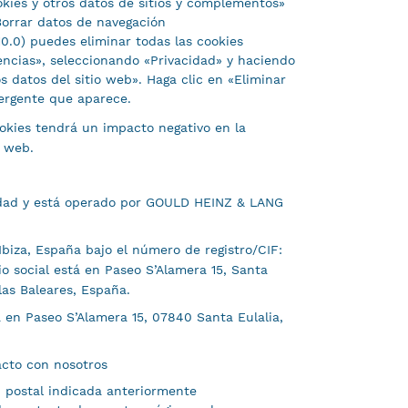
kies y otros datos de sitios y complementos»
Borrar datos de navegación
10.0) puedes eliminar todas las cookies
encias», seleccionando «Privacidad» y haciendo
os datos del sitio web». Haga clic en «Eliminar
ergente que aparece.
ookies tendrá un impacto negativo en la
s web.
iedad y está operado por GOULD HEINZ & LANG
Ibiza, España bajo el número de registro/CIF:
io social está en Paseo S’Alamera 15, Santa
las Baleares, España.
á en Paseo S’Alamera 15, 07840 Santa Eulalia,
cto con nosotros
n postal indicada anteriormente