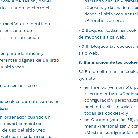
cookie de sesión, por el
haciendo clic en «Prefere
«Cookies y datos de sitio
ario, cuando se cierre el
desde el sitio web actual
«Permitir siempre».
ormación que identifique
7.2 Bloquear todas las cook
ón personal que
de muchos sitios web.
a a la información
7.3 Si bloquea las cookies, 
sitio web.
es para identificar y
ferentes páginas de un sitio
8. Eliminación de las cookie
un sitio web.
8.1 Puede eliminar las cook
ejemplo
es de sesión como
en Firefox (versión 51), 
«Herramientas», «Opcione
configuración personaliza
as cookies que utilizamos en
haciendo clic en «Mostrar
lizan:
todas las cookies»; y
 un ordenador cuando un
en Chrome (versión 55), 
los usuarios mientras
menú «Personalizar y con
d de uso del sitio web,
«Mostrar configuración a
io web para cada usuario,