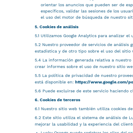
orientar los anuncios que pueden ser de espe
específicos, validar las sesiones de los usuar
el uso del motor de búsqueda de nuestro sit
5. Cookies de análisis
5.1 Utilizamos Google Analytics para analizar el
5.2 Nuestro proveedor de servicios de análisis 
estadística y de otro tipo sobre el uso del siti
5.4 La información generada relativa a nuestro s
crear informes sobre el uso de nuestro sitio we
5.5 La política de privacidad de nuestro proveed
está disponible en:
https://www.google.com/pol
5.6 Puede excluirse de este servicio haciendo c
6. Cookies de terceros
6.1 Nuestro sitio web también utiliza cookies de
6.2 Este sitio utiliza el sistema de análisis de
mejorar la usabilidad y la experiencia del client
Lucky Orange puede registrar los clics del r