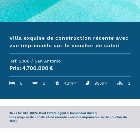
DEMANDE
SERVICE
Villa exquise de construction récente avec
L’ÉQUIPE
vue imprenable sur le coucher de soleil
GUIDE D’IBIZA
Ref. 2308 / San Antonio
Prix:
4.700.000
€
5
5
421m²
955m²
2
Tu es là:
GHL IBIZA Real Estate Agent
>
Immobilier Ibiza
>
Villa exquise de construction récente avec vue imprenable sur le coucher de
soleil