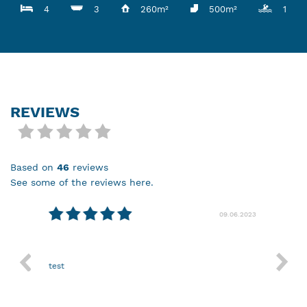
4
3
260m²
500m²
1
REVIEWS
based on
46
reviews
see some of the reviews here.
08.2024
09.06.2023
test
Nothin