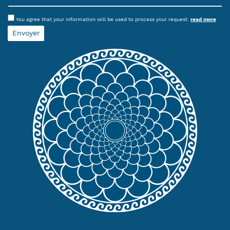
You agree that your information will be used to process your request.
read more