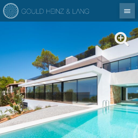
CONTACT DIRECT : TEL. +34 971 339 305
EN
DE
ES
FR
IMMOBILIER IBIZA
CO-OWNERSHIP
POUR LES PROPRIÉTAIRES
PROFIL
MARCHÉ