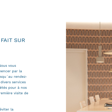
 FAIT SUR
 Nous vous
mencer par la
jusqu´au rendez-
divers services
étés pour à nos
remière visite de
viter la