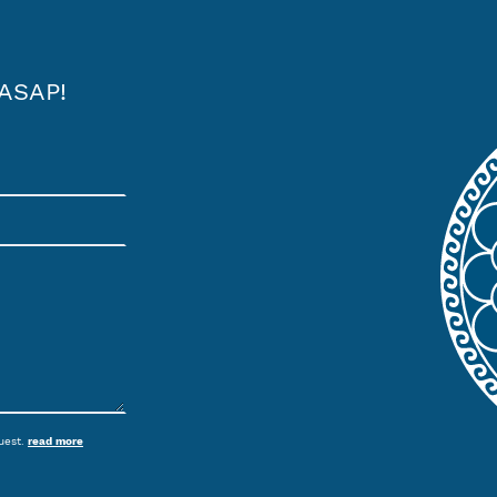
ASAP!
quest.
read more