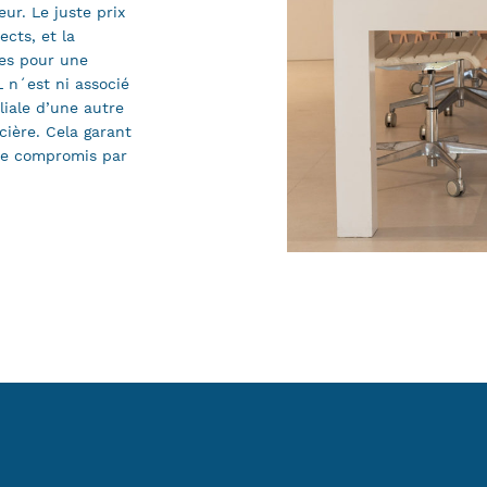
ur. Le juste prix
cts, et la
les pour une
 n´est ni associé
liale d’une autre
cière. Cela garant
tre compromis par