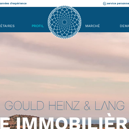
années d'expérience
service personne
IÉTAIRES
PROFIL
MARCHÉ
DEM
E IMMOBILIÈRE