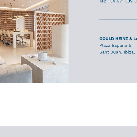
Tel: +34 971 339 
GOULD HEINZ & 
Plaza España 5
Sant Juan, Ibiza,