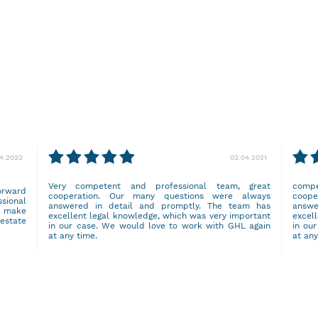
04.2022
02.04.2021
Very competent and professional team, great
comp
orward
cooperation. Our many questions were always
coop
ssional
answered in detail and promptly. The team has
answe
o make
excellent legal knowledge, which was very important
excel
 estate
in our case. We would love to work with GHL again
in ou
at any time.
at any