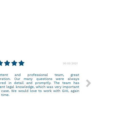
30.03.2021
etent and professional team, great
eration. Our many questions were always
red in detail and promptly. The team has
Amazing service!
lent legal knowledge, which was very important
r case. We would love to work with GHL again
 time.