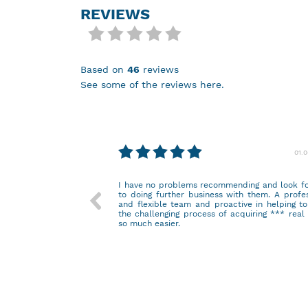
REVIEWS
based on
46
reviews
see some of the reviews here.
29.03.2023
01.
I have no problems recommending and look f
to doing further business with them. A profe
and flexible team and proactive in helping t
the challenging process of acquiring *** real
so much easier.