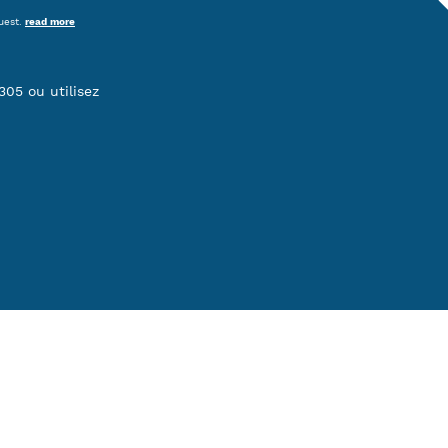
quest.
read more
05 ou utilisez