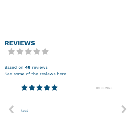
REVIEWS
based on
46
reviews
see some of the reviews here.
08.2024
09.06.2023
test
Nothin