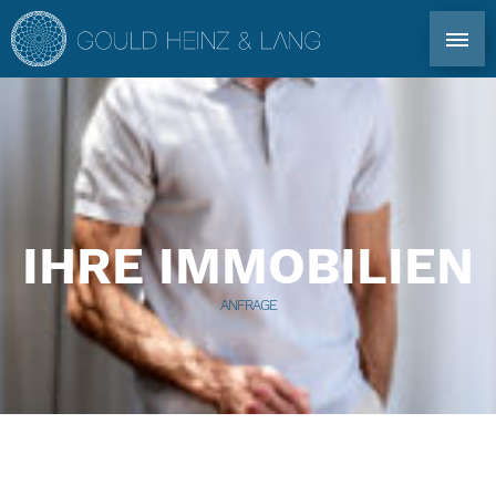
DIREKT KONTAKT: TEL. +34 971 339 305
EN
DE
ES
FR
IBIZA IMMOBILIEN
IHRE IMMOBILIEN
CO-OWNERSHIP
ANFRAGE
FÜR EIGENTÜMER
IMMOBILIENAGENTUR IBIZA
IMMOBILIENMARKT