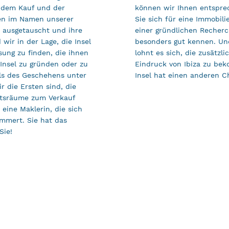
, dem Kauf und der
können wir Ihnen entspre
en im Namen unserer
Sie sich für eine Immobili
ausgetauscht und ihre
einer gründlichen Recherch
wir in der Lage, die Insel
besonders gut kennen. Und
ung zu finden, die ihnen
lohnt es sich, die zusätz
Insel zu gründen oder zu
Eindruck von Ibiza zu be
ls des Geschehens unter
Insel hat einen anderen C
 die Ersten sind, die
ftsräume zum Verkauf
eine Maklerin, die sich
mmert. Sie hat das
Sie!