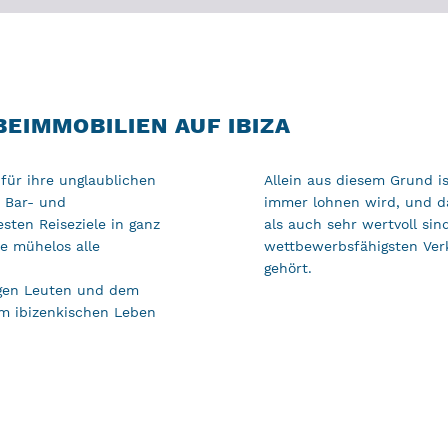
EIMMOBILIEN AUF IBIZA
 für ihre unglaublichen
Allein aus diesem Grund ist
 Bar- und
immer lohnen wird, und d
sten Reiseziele in ganz
als auch sehr wertvoll sin
ie mühelos alle
wettbewerbsfähigsten Ver
gehört.
ngen Leuten und dem
vom ibizenkischen Leben