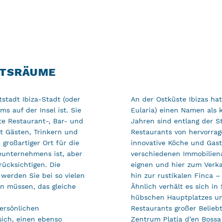
FTSRÄUME
tstadt Ibiza-Stadt (oder
An der Ostküste Ibizas hat
s auf der Insel ist. Sie
Eularia) einen Namen als 
te Restaurant-, Bar- und
Jahren sind entlang der 
it Gästen, Trinkern und
Restaurants von hervorrag
 großartiger Ort für die
innovative Köche und Gas
unternehmens ist, aber
verschiedenen Immobiliena
rücksichtigen. Die
eignen und hier zum Verka
werden Sie bei so vielen
hin zur rustikalen Finca 
n müssen, das gleiche
Ähnlich verhält es sich in
hübschen Hauptplatzes un
persönlichen
Restaurants großer Beliebt
sich, einen ebenso
Zentrum Platja d’en Bossa 