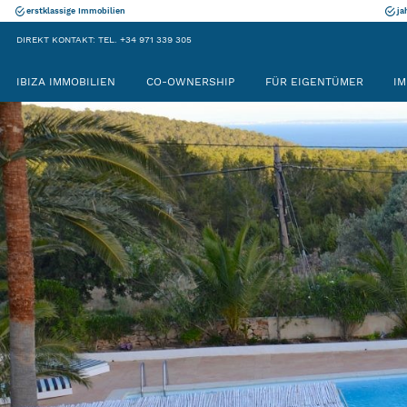
erstklassige Immobilien
ja
DIREKT KONTAKT: TEL. +34 971 339 305
IBIZA IMMOBILIEN
CO-OWNERSHIP
FÜR EIGENTÜMER
IM