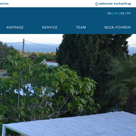
Service
exklusiver Suchauftrag
EN
DE
ES
FR
ANFRAGE
SERVICE
TEAM
IBIZA-FÜHRER