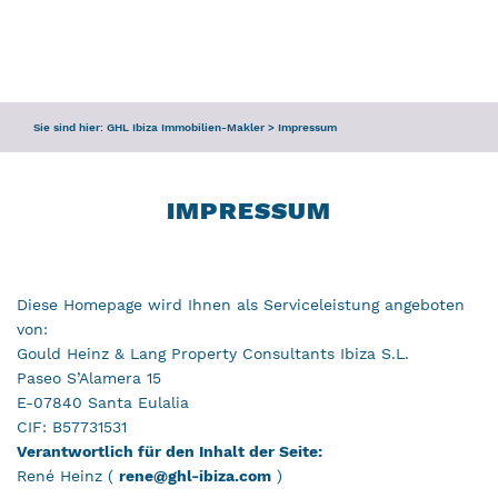
ANFRAGE
SERVICE
Sie sind hier:
GHL Ibiza Immobilien-Makler
>
Impressum
TEAM
IBIZA-FÜHRER
IMPRESSUM
Diese Homepage wird Ihnen als Serviceleistung angeboten
von:
Gould Heinz & Lang Property Consultants Ibiza S.L.
Paseo S’Alamera 15
E-07840 Santa Eulalia
CIF: B57731531
Verantwortlich für den Inhalt der Seite:
René Heinz (
rene@ghl-ibiza.com
)