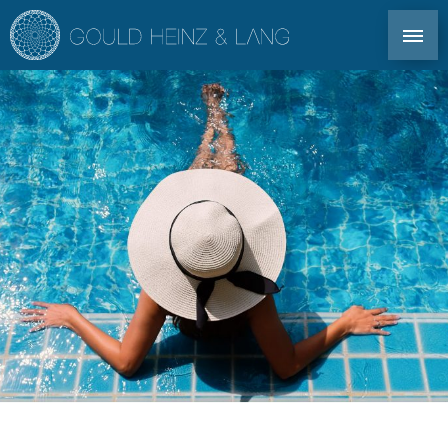
DIREKT KONTAKT: TEL. +34 971 339 305
EN
DE
ES
FR
IBIZA IMMOBILIEN
CO-OWNERSHIP
FÜR EIGENTÜMER
IMMOBILIENAGENTUR IBIZA
IMMOBILIENMARKT