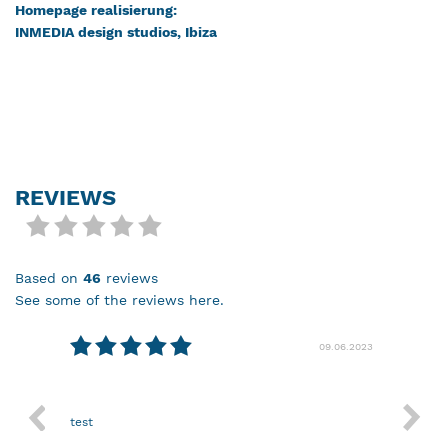
Homepage realisierung:
INMEDIA design studios, Ibiza
REVIEWS
based on
46
reviews
see some of the reviews here.
08.2024
09.06.2023
test
Nothin