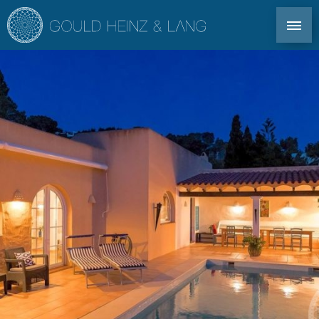
DIREKT KONTAKT: TEL. +34 971 339 305
EN
DE
ES
FR
IBIZA IMMOBILIEN
CO-OWNERSHIP
FÜR EIGENTÜMER
IMMOBILIENAGENTUR IBIZA
IMMOBILIENMARKT