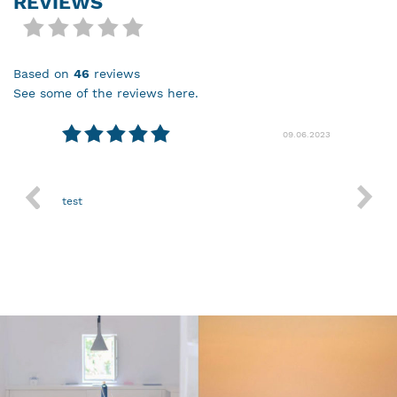
REVIEWS
based on
46
reviews
see some of the reviews here.
08.2024
09.06.2023
test
Nothin