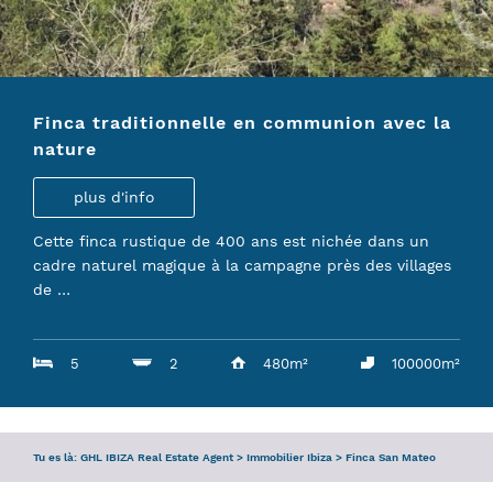
DEMANDE
SERVICE
Finca traditionnelle en communion avec la
L’ÉQUIPE
nature
GUIDE D’IBIZA
plus d'info
Cette finca rustique de 400 ans est nichée dans un
cadre naturel magique à la campagne près des villages
de …
5
2
480m²
100000m²
Tu es là:
GHL IBIZA Real Estate Agent
>
Immobilier Ibiza
>
Finca San Mateo