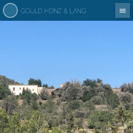
CONTACT DIRECT : TEL. +34 971 339 305
EN
DE
ES
FR
IMMOBILIER IBIZA
CO-OWNERSHIP
POUR LES PROPRIÉTAIRES
PROFIL
MARCHÉ