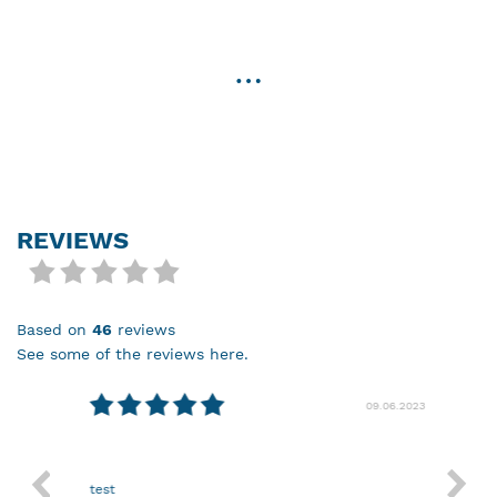
…
REVIEWS
based on
46
reviews
see some of the reviews here.
08.2024
09.06.2023
test
Nothin