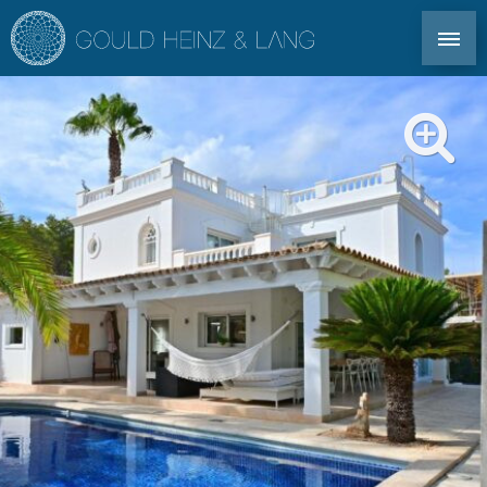
CONTACT DIRECT : TEL. +34 971 339 305
EN
DE
ES
FR
IMMOBILIER IBIZA
CO-OWNERSHIP
POUR LES PROPRIÉTAIRES
PROFIL
MARCHÉ