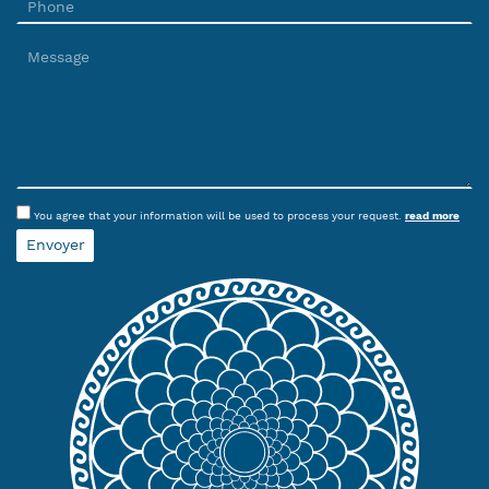
You agree that your information will be used to process your request.
read more