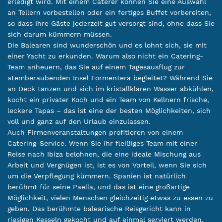
erledigt wird. Mit einem Caterer können Sie eine Auswahl
an Tellern vorbestellen oder ein fertiges Buffet vorbereiten,
so dass Ihre Gäste jederzeit gut versorgt sind, ohne dass Sie
sich darum kümmern müssen.
Die Balearen sind wunderschön und es lohnt sich, sie mit
einer Yacht zu erkunden. Warum also nicht ein Catering-
Team anheuern, das Sie auf einem Tagesausflug zur
atemberaubenden Insel Formentera begleitet? Während Sie
an Deck tanzen und sich im kristallklaren Wasser abkühlen,
kocht ein privater Koch und ein Team von Kellnern frische,
leckere Tapas – das ist eine der besten Möglichkeiten, sich
voll und ganz auf den Urlaub einzulassen.
Auch Firmenveranstaltungen profitieren von einem
Catering-Service. Wenn Sie Ihr fleißiges Team mit einer
Reise nach Ibiza belohnen, die eine ideale Mischung aus
Arbeit und Vergnügen ist, ist es von Vorteil, wenn Sie sich
um die Verpflegung kümmern. Spanien ist natürlich
berühmt für seine Paella, und das ist eine großartige
Möglichkeit, vielen Menschen gleichzeitig etwas zu essen zu
geben. Das berühmte balearische Reisgericht kann in
riesigen Kesseln gekocht und auf einmal serviert werden,