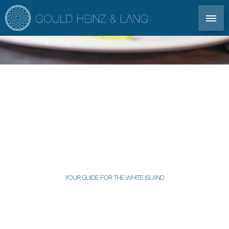
DIREKT KONTAKT: TEL. +34 971 339 305
EN
DE
ES
FR
IBIZA IMMOBILIEN
CATERING
CO-OWNERSHIP
DIENSTLEISTUNG
FÜR EIGENTÜMER
YOUR GUIDE FOR THE WHITE ISLAND
IMMOBILIENAGENTUR IBIZA
IMMOBILIENMARKT