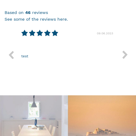
based on
46
reviews
see some of the reviews here.
09.06.2023
29.03.
Nothing more.