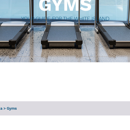
GYMS
YOUR GUIDE FOR THE WHITE ISLAND
za
>
Gyms