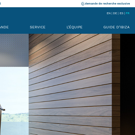
l
demande de recherche exclusive
EN
DE
ES
FR
ANDE
SERVICE
L’ÉQUIPE
GUIDE D’IBIZA