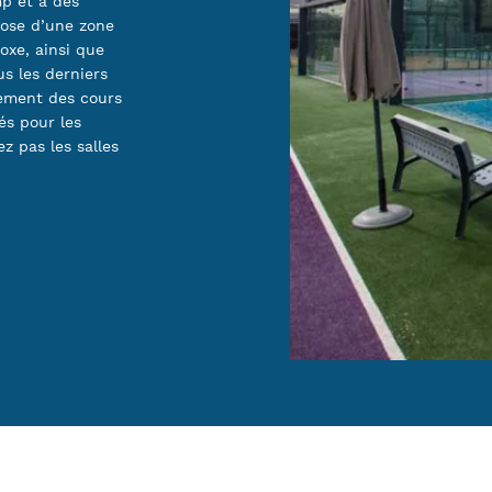
p et à des
pose d’une zone
oxe, ainsi que
s les derniers
lement des cours
és pour les
z pas les salles