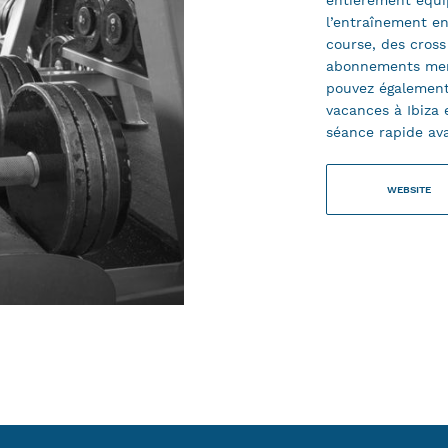
entièrement équip
l’entraînement en
course, des cross
abonnements mens
pouvez également
vacances à Ibiza 
séance rapide ava
WEBSITE