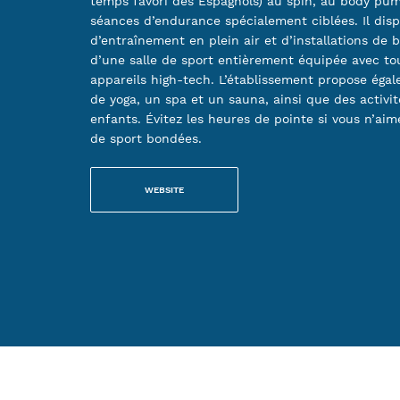
temps favori des Espagnols) au spin, au body pum
séances d’endurance spécialement ciblées. Il dis
d’entraînement en plein air et d’installations de b
d’une salle de sport entièrement équipée avec tou
appareils high-tech. L’établissement propose éga
de yoga, un spa et un sauna, ainsi que des activit
enfants. Évitez les heures de pointe si vous n’aime
de sport bondées.
WEBSITE