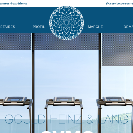
années d'expérience
service personne
IÉTAIRES
PROFIL
MARCHÉ
DEM