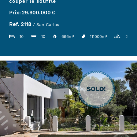
couper le souffle
Prix:
29.900.000
€
Ref. 2118
/ San Carlos
10
10
696m²
111000m²
2