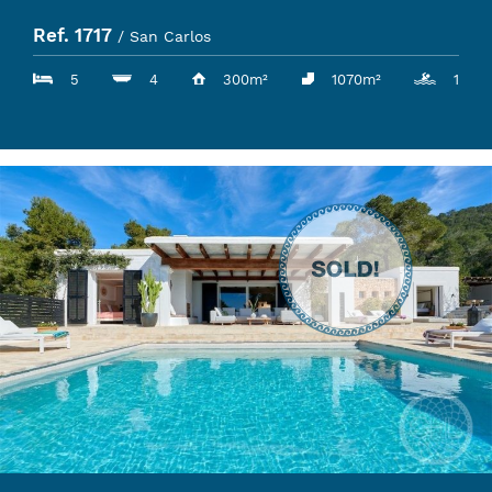
Ref. 1717
/ San Carlos
5
4
300m²
1070m²
1