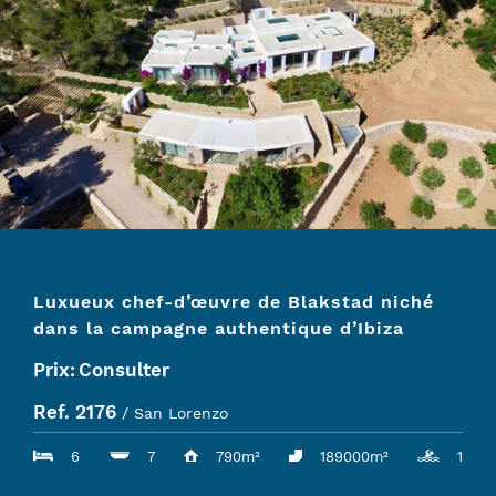
Luxueux chef-d’œuvre de Blakstad niché
dans la campagne authentique d’Ibiza
Prix:
Consulter
Ref. 2176
/ San Lorenzo
6
7
790m²
189000m²
1