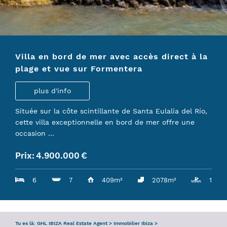
DEMANDE
SERVICE
Villa en bord de mer avec accès direct à la
L’ÉQUIPE
plage et vue sur Formentera
GUIDE D’IBIZA
plus d'info
Située sur la côte scintillante de Santa Eulalia del Río,
cette villa exceptionnelle en bord de mer offre une
occasion …
Prix:
4.900.000
€
6
7
409m²
2078m²
1
Tu es là:
GHL IBIZA Real Estate Agent
>
Immobilier Ibiza
>