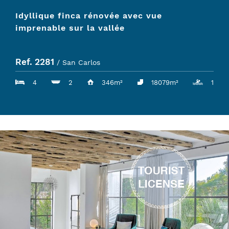
Idyllique finca rénovée avec vue
imprenable sur la vallée
Ref. 2281
/ San Carlos
4
2
346m²
18079m²
1