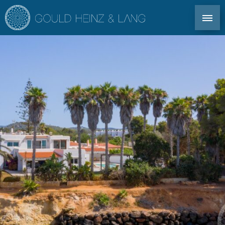
CONTACT DIRECT : TEL. +34 971 339 305
EN
DE
ES
FR
IMMOBILIER IBIZA
CO-OWNERSHIP
POUR LES PROPRIÉTAIRES
PROFIL
MARCHÉ