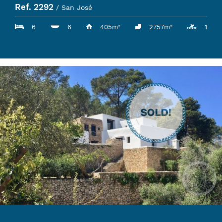
Ref. 2292
/ San José
6
6
405m²
2757m²
1