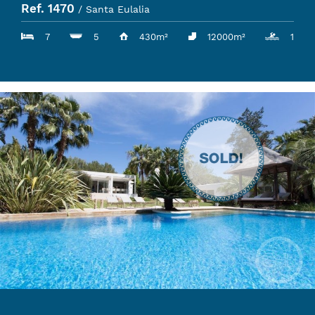
Ref. 1470
/ Santa Eulalia
7
5
430m²
12000m²
1