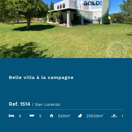
Belle villa à la campagne
Ref. 1514
/ San Lorenzo
6
5
520m²
20520m²
1