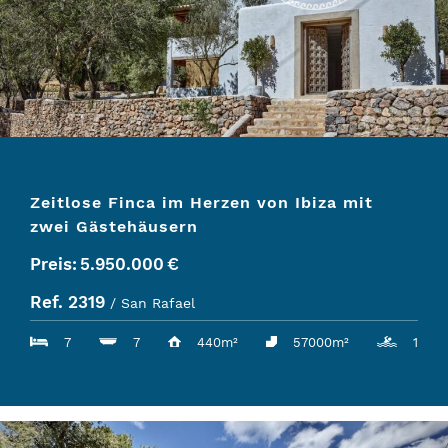
Zeitlose Finca im Herzen von Ibiza mit
zwei Gästehäusern
Preis:
5.950.000
€
Ref. 2319
/ San Rafael
7
7
440m²
57000m²
1