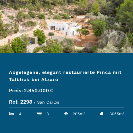
Abgelegene, elegant restaurierte Finca mit
Talblick bei Atzaró
Preis:
2.850.000
€
Ref. 2298
/ San Carlos
4
3
205m²
13065m²