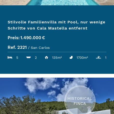
Stilvolle Familienvilla mit Pool, nur wenige
Schritte von Cala Mastella entfernt
Preis:
1.490.000
€
Ref. 2321
/ San Carlos
5
2
135m²
1700m²
1
HISTORICAL
FINCA