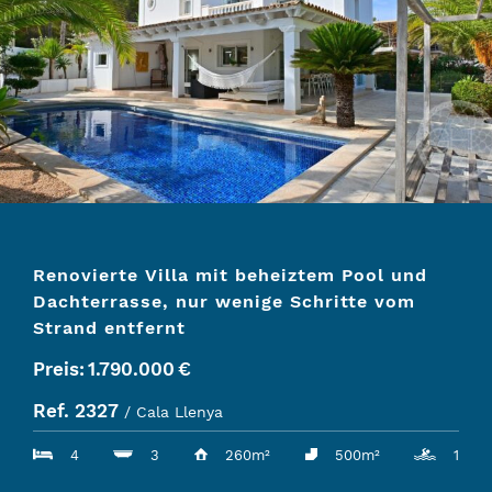
Renovierte Villa mit beheiztem Pool und
Dachterrasse, nur wenige Schritte vom
Strand entfernt
Preis:
1.790.000
€
Ref. 2327
/ Cala Llenya
4
3
260m²
500m²
1