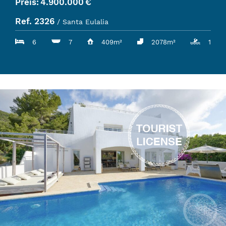
Preis:
4.900.000
€
Ref. 2326
/ Santa Eulalia
6
7
409m²
2078m²
1