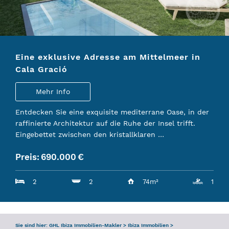
ANFRAGE
SERVICE
Eine exklusive Adresse am Mittelmeer in
TEAM
Cala Gració
IBIZA-FÜHRER
Mehr Info
Entdecken Sie eine exquisite mediterrane Oase, in der
raffinierte Architektur auf die Ruhe der Insel trifft.
Eingebettet zwischen den kristallklaren …
Preis:
690.000
€
2
2
74m²
1
Sie sind hier:
GHL Ibiza Immobilien-Makler
>
Ibiza Immobilien
>