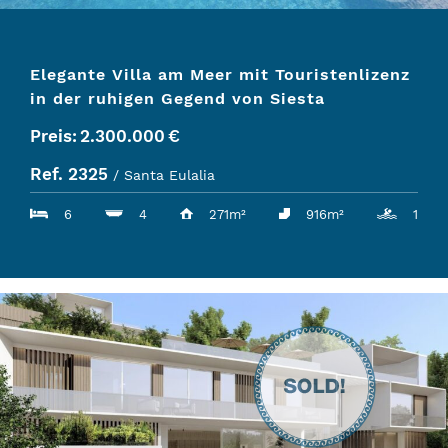
Elegante Villa am Meer mit Touristenlizenz
in der ruhigen Gegend von Siesta
Preis:
2.300.000
€
Ref. 2325
/ Santa Eulalia
6
4
271m²
916m²
1