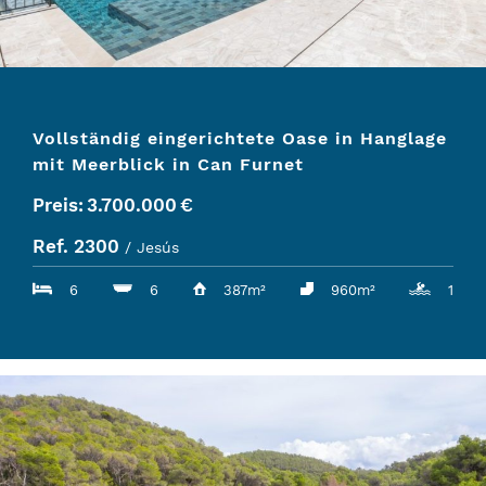
Vollständig eingerichtete Oase in Hanglage
mit Meerblick in Can Furnet
Preis:
3.700.000
€
Ref. 2300
/ Jesús
6
6
387m²
960m²
1