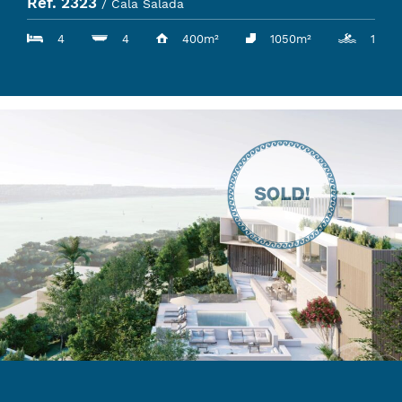
Ref. 2323
/ Cala Salada
4
4
400m²
1050m²
1