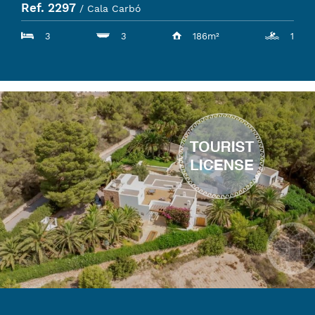
Ref. 2297
/ Cala Carbó
3
3
186m²
1