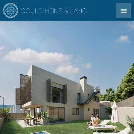
DIREKT KONTAKT: TEL. +34 971 339 305
EN
DE
ES
FR
IBIZA IMMOBILIEN
CO-OWNERSHIP
FÜR EIGENTÜMER
IMMOBILIENAGENTUR IBIZA
IMMOBILIENMARKT