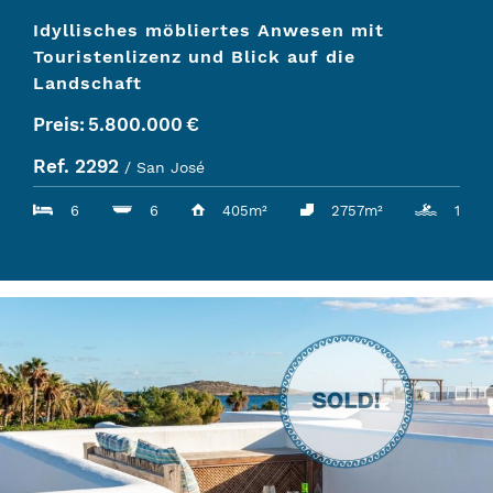
Idyllisches möbliertes Anwesen mit
Touristenlizenz und Blick auf die
Landschaft
Preis:
5.800.000
€
Ref. 2292
/ San José
6
6
405m²
2757m²
1