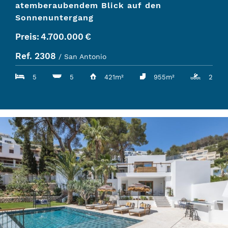
atemberaubendem Blick auf den
Sonnenuntergang
Preis:
4.700.000
€
Ref. 2308
/ San Antonio
5
5
421m²
955m²
2