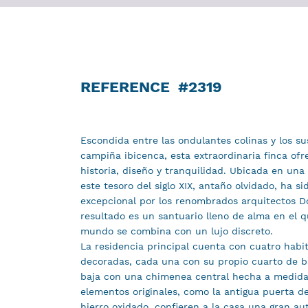
REFERENCE
#2319
Escondida entre las ondulantes colinas y los su
campiña ibicenca, esta extraordinaria finca of
historia, diseño y tranquilidad. Ubicada en una
este tesoro del siglo XIX, antaño olvidado, ha si
excepcional por los renombrados arquitectos Do
resultado es un santuario lleno de alma en el qu
mundo se combina con un lujo discreto.
La residencia principal cuenta con cuatro hab
decoradas, cada una con su propio cuarto de b
baja con una chimenea central hecha a medida 
elementos originales, como la antigua puerta d
hierro oxidado, confieren a la casa una gran au