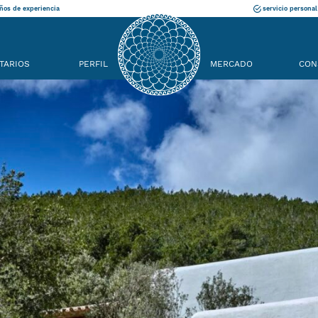
ños de experiencia
servicio personal
TARIOS
PERFIL
MERCADO
CON