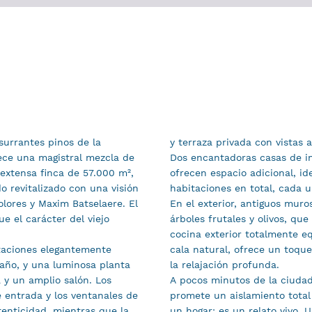
surrantes pinos de la
y terraza privada con vistas a
rece una magistral mezcla de
Dos encantadoras casas de in
 extensa finca de 57.000 m²,
ofrecen espacio adicional, ide
do revitalizado con una visión
habitaciones en total, cada u
lores y Maxim Batselaere. El
En el exterior, antiguos mur
e el carácter del viejo
árboles frutales y olivos, q
cocina exterior totalmente e
itaciones elegantemente
cala natural, ofrece un toq
año, y una luminosa planta
la relajación profunda.
y un amplio salón. Los
A pocos minutos de la ciudad 
e entrada y los ventanales de
promete un aislamiento total
tenticidad, mientras que la
un hogar: es un relato vivo. 