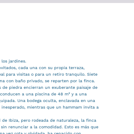
 los jardines.
vitados, cada una con su propia terraza,
al para visitas o para un retiro tranquilo. Siete
na con baño privado, se reparten por la finca.
os de piedra encierran un exuberante paisaje de
ue conducen a una piscina de 48 m² y a una
quipada. Una bodega oculta, enclavada en una
ue inesperado, mientras que un hammam invita a
de Ibiza, pero rodeada de naturaleza, la finca
 sin renunciar a la comodidad. Esto es más que
Una vez rota y olvidada, ha renacido con