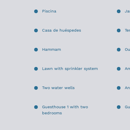
Piscina
Ja
Casa de huéspedes
Te
Hammam
Ou
Lawn with sprinkler system
Am
Two water wells
An
Guesthouse 1 with two
Gu
bedrooms