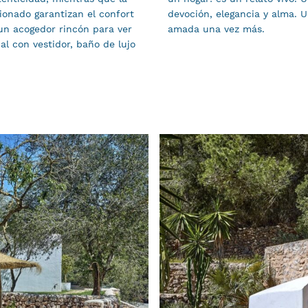
cionado garantizan el confort
devoción, elegancia y alma. U
 un acogedor rincón para ver
amada una vez más.
pal con vestidor, baño de lujo