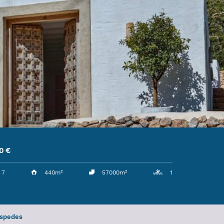
0
€
7
440m²
57000m²
1
éspedes