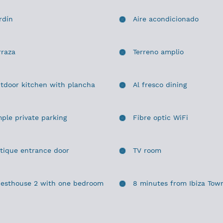
rdín
Aire acondicionado
rraza
Terreno amplio
tdoor kitchen with plancha
Al fresco dining
ple private parking
Fibre optic WiFi
tique entrance door
TV room
esthouse 2 with one bedroom
8 minutes from Ibiza Tow