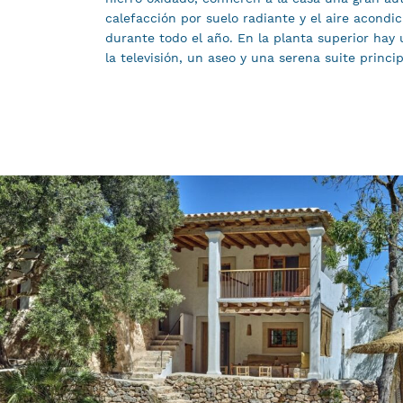
calefacción por suelo radiante y el aire acondi
durante todo el año. En la planta superior hay
la televisión, un aseo y una serena suite princi