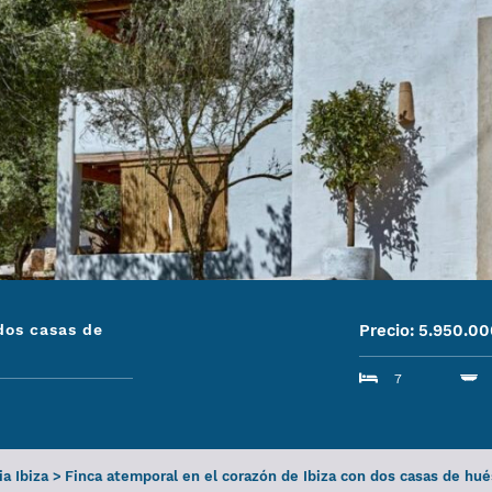
dos casas de
Precio:
5.950.00
7
ia Ibiza
>
Finca atemporal en el corazón de Ibiza con dos casas de hu